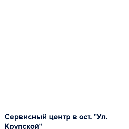
1
of
5
Сервисный центр в ост. "Ул.
Крупской"