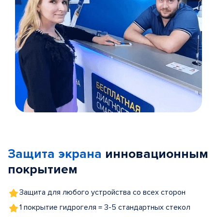
Item
1
of
Защита экрана
инновационным
5
покрытием
Защита для любого устройства со всех сторон
1 покрытие гидрогеля = 3-5 стандартных стекол