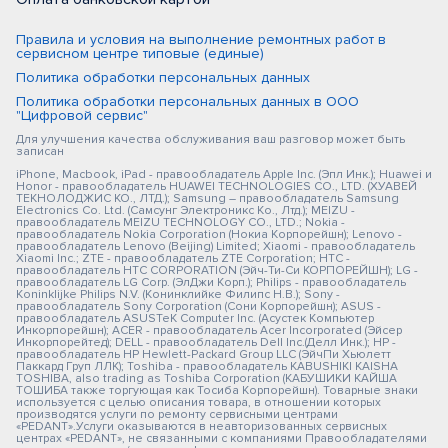
Правила и условия на выполнение ремонтных работ в
сервисном центре типовые (единые)
Политика обработки персональных данных
Политика обработки персональных данных в ООО
"Цифровой сервис"
Для улучшения качества обслуживания ваш разговор может быть
записан
iPhone, Macbook, iPad - правообладатель Apple Inc. (Эпл Инк.); Huawei и
Honor - правообладатель HUAWEI TECHNOLOGIES CO., LTD. (ХУАВЕЙ
ТЕКНОЛОДЖИС КО., ЛТД.); Samsung – правообладатель Samsung
Electronics Co. Ltd. (Самсунг Электроникс Ко., Лтд.); MEIZU -
правообладатель MEIZU TECHNOLOGY CO., LTD.; Nokia -
правообладатель Nokia Corporation (Нокиа Корпорейшн); Lenovo -
правообладатель Lenovo (Beijing) Limited; Xiaomi - правообладатель
Xiaomi Inc.; ZTE - правообладатель ZTE Corporation; HTC -
правообладатель HTC CORPORATION (Эйч-Ти-Си КОРПОРЕЙШН); LG -
правообладатель LG Corp. (ЭлДжи Корп.); Philips - правообладатель
Koninklijke Philips N.V. (Конинклийке Филипс Н.В.); Sony -
правообладатель Sony Corporation (Сони Корпорейшн); ASUS -
правообладатель ASUSTeK Computer Inc. (Асустек Компьютер
Инкорпорейшн); ACER - правообладатель Acer Incorporated (Эйсер
Инкорпорейтед); DELL - правообладатель Dell Inc.(Делл Инк.); HP -
правообладатель HP Hewlett-Packard Group LLC (ЭйчПи Хьюлетт
Паккард Груп ЛЛК); Toshiba - правообладатель KABUSHIKI KAISHA
TOSHIBA, also trading as Toshiba Corporation (КАБУШИКИ КАЙША
ТОШИБА также торгующая как Тосиба Корпорейшн). Товарные знаки
используется с целью описания товара, в отношении которых
производятся услуги по ремонту сервисными центрами
«PEDANT».Услуги оказываются в неавторизованных сервисных
центрах «PEDANT», не связанными с компаниями Правообладателями