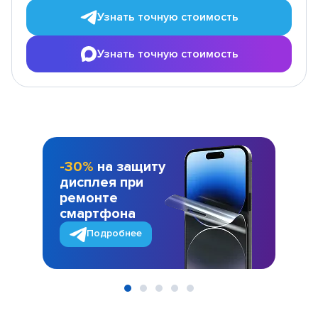
Узнать точную стоимость
Узнать точную стоимость
-30%
на защиту
дисплея при
ремонте
смартфона
Подробнее
Item