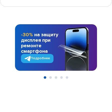
-30%
на защиту
дисплея при
ремонте
смартфона
Подробнее
Item
1
of
5