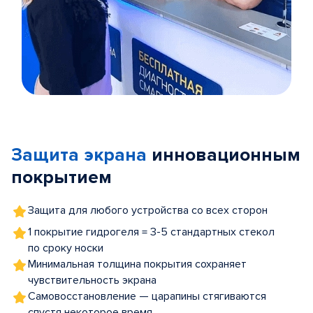
Item
1
of
Защита экрана
инновационным
5
покрытием
Защита для любого устройства со всех сторон
1 покрытие гидрогеля = 3-5 стандартных стекол
по сроку носки
Минимальная толщина покрытия сохраняет
чувствительность экрана
Самовосстановление — царапины стягиваются
спустя некоторое время