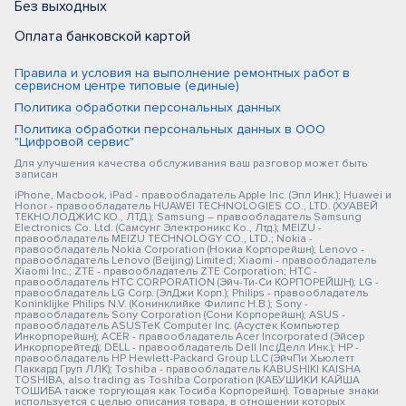
Без выходных
Оплата банковской картой
Правила и условия на выполнение ремонтных работ в
сервисном центре типовые (единые)
Политика обработки персональных данных
Политика обработки персональных данных в ООО
"Цифровой сервис"
Для улучшения качества обслуживания ваш разговор может быть
записан
iPhone, Macbook, iPad - правообладатель Apple Inc. (Эпл Инк.); Huawei и
Honor - правообладатель HUAWEI TECHNOLOGIES CO., LTD. (ХУАВЕЙ
ТЕКНОЛОДЖИС КО., ЛТД.); Samsung – правообладатель Samsung
Electronics Co. Ltd. (Самсунг Электроникс Ко., Лтд.); MEIZU -
правообладатель MEIZU TECHNOLOGY CO., LTD.; Nokia -
правообладатель Nokia Corporation (Нокиа Корпорейшн); Lenovo -
правообладатель Lenovo (Beijing) Limited; Xiaomi - правообладатель
Xiaomi Inc.; ZTE - правообладатель ZTE Corporation; HTC -
правообладатель HTC CORPORATION (Эйч-Ти-Си КОРПОРЕЙШН); LG -
правообладатель LG Corp. (ЭлДжи Корп.); Philips - правообладатель
Koninklijke Philips N.V. (Конинклийке Филипс Н.В.); Sony -
правообладатель Sony Corporation (Сони Корпорейшн); ASUS -
правообладатель ASUSTeK Computer Inc. (Асустек Компьютер
Инкорпорейшн); ACER - правообладатель Acer Incorporated (Эйсер
Инкорпорейтед); DELL - правообладатель Dell Inc.(Делл Инк.); HP -
правообладатель HP Hewlett-Packard Group LLC (ЭйчПи Хьюлетт
Паккард Груп ЛЛК); Toshiba - правообладатель KABUSHIKI KAISHA
TOSHIBA, also trading as Toshiba Corporation (КАБУШИКИ КАЙША
ТОШИБА также торгующая как Тосиба Корпорейшн). Товарные знаки
используется с целью описания товара, в отношении которых