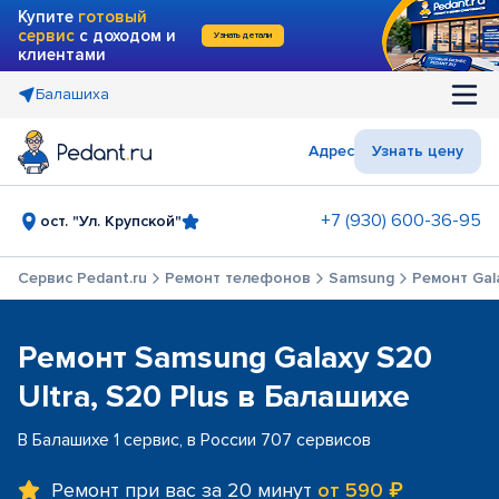
Купите
готовый
сервис
с доходом и
Узнать детали
клиентами
Балашиха
Адрес
Узнать цену
+7 (930) 600-36-95
ост. "Ул. Крупской"
Сервис Pedant.ru
Ремонт телефонов
Samsung
Ремонт Gala
Ремонт Samsung Galaxy S20
Ultra, S20 Plus в Балашихе
В Балашихе 1 сервис, в России 707 сервисов
Ремонт при вас за 20 минут
от 590 ₽