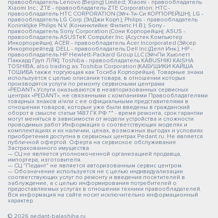
правообладатель Lenovo (Beijing) Limited; Xiaomi - правообладатель
Xiaomi Inc.; ZTE - правообладатель ZTE Corporation; HTC -
правообладатель HTC CORPORATION (Эйч-Ти-Си КОРПОРЕЙШН); LG -
правообладатель LG Corp. (ЭлДжи Корп.); Philips - правообладатель
Koninklijke Philips N.V. (Конинклийке Филипс Н.В.); Sony -
правообладатель Sony Corporation (Сони Корпорейшн); ASUS -
правообладатель ASUSTeK Computer Inc. (Асустек Компьютер
Инкорпорейшн); ACER - правообладатель Acer Incorporated (Эйсер
Инкорпорейтед); DELL - правообладатель Dell Inc.(Делл Инк.); HP -
правообладатель HP Hewlett-Packard Group LLC (ЭйчПи Хьюлетт
Паккард Груп ЛЛК); Toshiba - правообладатель KABUSHIKI KAISHA
TOSHIBA, also trading as Toshiba Corporation (КАБУШИКИ КАЙША
ТОШИБА также торгующая как Тосиба Корпорейшн). Товарные знаки
используется с целью описания товара, в отношении которых
производятся услуги по ремонту сервисными центрами
«PEDANT».Услуги оказываются в неавторизованных сервисных
центрах «PEDANT», не связанными с компаниями Правообладателями
товарных знаков и/или с ее официальными представителями в
отношении товаров, которые уже были введены в гражданский
оборот в смысле статьи 1487 ГК РФ ** - время ремонта, срок гарантии
могут меняться в зависимости от модели устройства и сложности
проводимых работ Информация о соответствующих моделях и
комплектациях и их наличии, ценах, возможных выгодах и условиях
приобретения доступна в сервисных центрах Pedant.ru. Не является
публичной офертой. Оферта на сервисное обслуживание
Застрахованного имущества
— СЦ не является уполномоченной организацией продавца,
импортера, изготовителя.
— СЦ "Педант" не является авторизованным сервис центром.
— Обозначение используется не с целью индивидуализации
соответствующих услуг по ремонту и введения посетителей в
заблуждение, а с целью информирования потребителей о
предоставляемых услугах в отношении техники правообладателей.
Вся информация на сайте носит исключительно информационный
характер.
© 2026 pedant-balashiha.ru