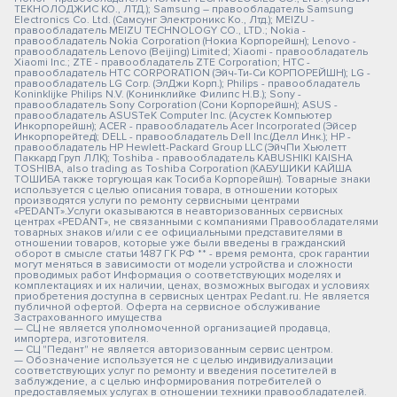
ТЕКНОЛОДЖИС КО., ЛТД.); Samsung – правообладатель Samsung
Electronics Co. Ltd. (Самсунг Электроникс Ко., Лтд.); MEIZU -
правообладатель MEIZU TECHNOLOGY CO., LTD.; Nokia -
правообладатель Nokia Corporation (Нокиа Корпорейшн); Lenovo -
правообладатель Lenovo (Beijing) Limited; Xiaomi - правообладатель
Xiaomi Inc.; ZTE - правообладатель ZTE Corporation; HTC -
правообладатель HTC CORPORATION (Эйч-Ти-Си КОРПОРЕЙШН); LG -
правообладатель LG Corp. (ЭлДжи Корп.); Philips - правообладатель
Koninklijke Philips N.V. (Конинклийке Филипс Н.В.); Sony -
правообладатель Sony Corporation (Сони Корпорейшн); ASUS -
правообладатель ASUSTeK Computer Inc. (Асустек Компьютер
Инкорпорейшн); ACER - правообладатель Acer Incorporated (Эйсер
Инкорпорейтед); DELL - правообладатель Dell Inc.(Делл Инк.); HP -
правообладатель HP Hewlett-Packard Group LLC (ЭйчПи Хьюлетт
Паккард Груп ЛЛК); Toshiba - правообладатель KABUSHIKI KAISHA
TOSHIBA, also trading as Toshiba Corporation (КАБУШИКИ КАЙША
ТОШИБА также торгующая как Тосиба Корпорейшн). Товарные знаки
используется с целью описания товара, в отношении которых
производятся услуги по ремонту сервисными центрами
«PEDANT».Услуги оказываются в неавторизованных сервисных
центрах «PEDANT», не связанными с компаниями Правообладателями
товарных знаков и/или с ее официальными представителями в
отношении товаров, которые уже были введены в гражданский
оборот в смысле статьи 1487 ГК РФ ** - время ремонта, срок гарантии
могут меняться в зависимости от модели устройства и сложности
проводимых работ Информация о соответствующих моделях и
комплектациях и их наличии, ценах, возможных выгодах и условиях
приобретения доступна в сервисных центрах Pedant.ru. Не является
публичной офертой. Оферта на сервисное обслуживание
Застрахованного имущества
— СЦ не является уполномоченной организацией продавца,
импортера, изготовителя.
— СЦ "Педант" не является авторизованным сервис центром.
— Обозначение используется не с целью индивидуализации
соответствующих услуг по ремонту и введения посетителей в
заблуждение, а с целью информирования потребителей о
предоставляемых услугах в отношении техники правообладателей.