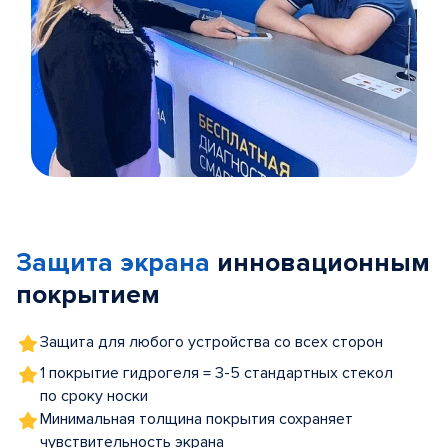
Item
1
of
Защита экрана
инновационным
5
покрытием
Защита для любого устройства со всех сторон
1 покрытие гидрогеля = 3-5 стандартных стекол
по сроку носки
Минимальная толщина покрытия сохраняет
чувствительность экрана