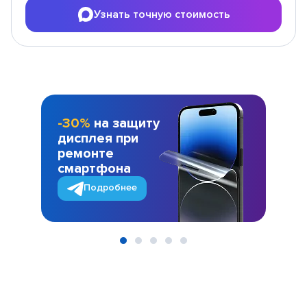
Узнать точную стоимость
-30%
на защиту
дисплея при
ремонте
смартфона
Подробнее
Item
1
of
5