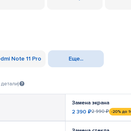
dmi Note 11 Pro
Еще...
 детали)
Замена экрана
2 390 ₽
2 990 ₽
-20%
до 1
Замена стекла