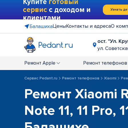
Купите
готовый
сервис
с доходом и
Узнать де
клиентами
Цены
Контакты и адреса
О комп
Балашиха
ост. "Ул. Кр
ул. Советская
Ремонт
Apple
Ремонт
телефонов
Сервис Pedant.ru
Ремонт телефонов
Xiaomi
Рем
Ремонт Xiaomi 
Note 11, 11 Pro, 1
Балашихе