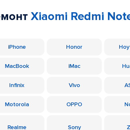
емонт
Xiaomi Redmi Note 
iPhone
Honor
Ноу
MacBook
iMac
Hu
Infinix
Vivo
A
Motorola
OPPO
N
Realme
Sony