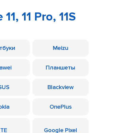
11, 11 Pro, 11S
тбуки
Meizu
awei
Планшеты
SUS
Blackview
okia
OnePlus
ZTE
Google Pixel