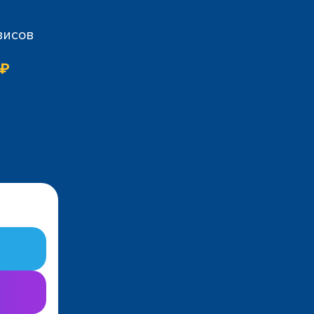
висов
 ₽