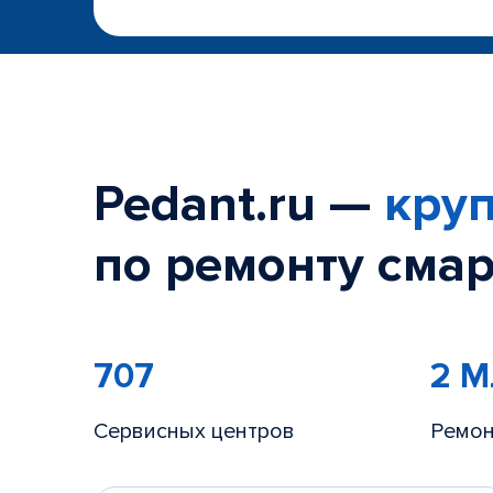
Pedant.ru —
круп
по ремонту смар
707
2 
Сервисных центров
Ремон