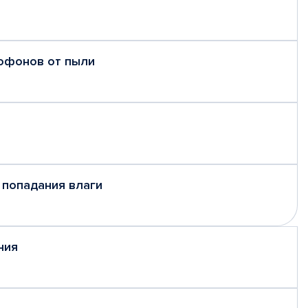
рофонов от пыли
 попадания влаги
ния