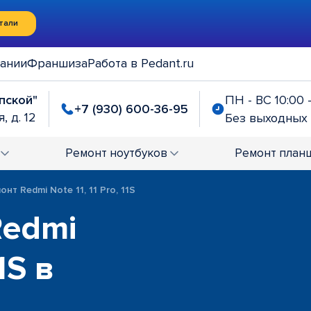
тали
ании
Франшиза
Работа в Pedant.ru
упской"
ПН - ВС 10:00 
+7 (930) 600-36-95
, д. 12
Без выходных
Ремонт
ноутбуков
Ремонт
план
онт Redmi Note 11, 11 Pro, 11S
Redmi
1S в