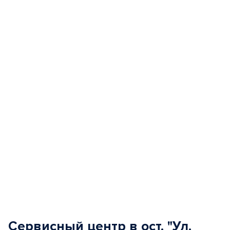
Item
1
of
5
Сервисный центр в ост. "Ул.