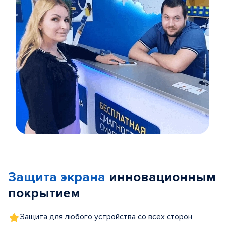
Item
1
of
Защита экрана
инновационным
5
покрытием
Защита для любого устройства со всех сторон