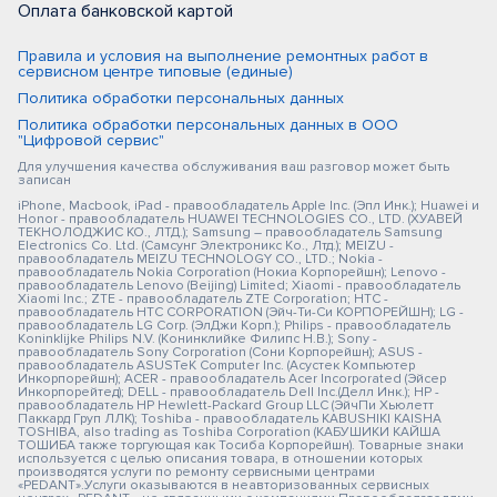
Оплата банковской картой
Правила и условия на выполнение ремонтных работ в
сервисном центре типовые (единые)
Политика обработки персональных данных
Политика обработки персональных данных в ООО
"Цифровой сервис"
Для улучшения качества обслуживания ваш разговор может быть
записан
iPhone, Macbook, iPad - правообладатель Apple Inc. (Эпл Инк.); Huawei и
Honor - правообладатель HUAWEI TECHNOLOGIES CO., LTD. (ХУАВЕЙ
ТЕКНОЛОДЖИС КО., ЛТД.); Samsung – правообладатель Samsung
Electronics Co. Ltd. (Самсунг Электроникс Ко., Лтд.); MEIZU -
правообладатель MEIZU TECHNOLOGY CO., LTD.; Nokia -
правообладатель Nokia Corporation (Нокиа Корпорейшн); Lenovo -
правообладатель Lenovo (Beijing) Limited; Xiaomi - правообладатель
Xiaomi Inc.; ZTE - правообладатель ZTE Corporation; HTC -
правообладатель HTC CORPORATION (Эйч-Ти-Си КОРПОРЕЙШН); LG -
правообладатель LG Corp. (ЭлДжи Корп.); Philips - правообладатель
Koninklijke Philips N.V. (Конинклийке Филипс Н.В.); Sony -
правообладатель Sony Corporation (Сони Корпорейшн); ASUS -
правообладатель ASUSTeK Computer Inc. (Асустек Компьютер
Инкорпорейшн); ACER - правообладатель Acer Incorporated (Эйсер
Инкорпорейтед); DELL - правообладатель Dell Inc.(Делл Инк.); HP -
правообладатель HP Hewlett-Packard Group LLC (ЭйчПи Хьюлетт
Паккард Груп ЛЛК); Toshiba - правообладатель KABUSHIKI KAISHA
TOSHIBA, also trading as Toshiba Corporation (КАБУШИКИ КАЙША
ТОШИБА также торгующая как Тосиба Корпорейшн). Товарные знаки
используется с целью описания товара, в отношении которых
производятся услуги по ремонту сервисными центрами
«PEDANT».Услуги оказываются в неавторизованных сервисных