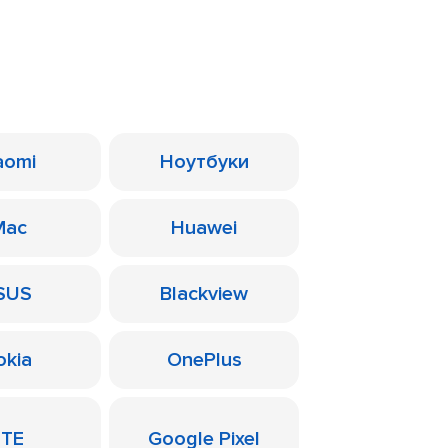
aomi
Ноутбуки
Mac
Huawei
SUS
Blackview
okia
OnePlus
ZTE
Google Pixel