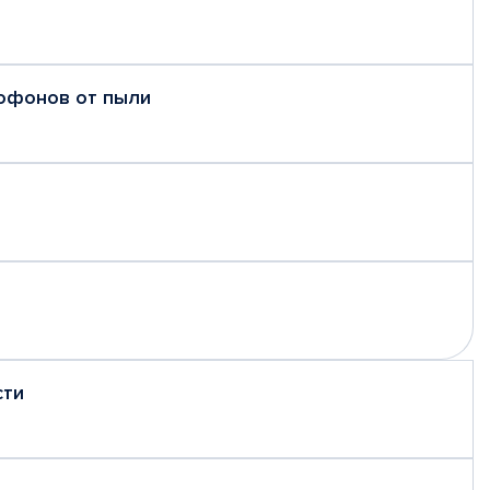
рофонов от пыли
сти