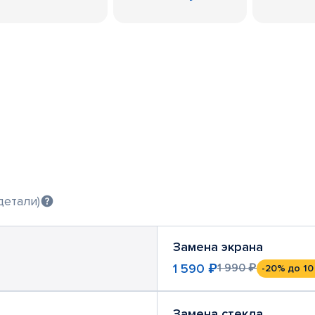
детали)
Замена экрана
1 590 ₽
1 990 ₽
-20%
до 10
Замена стекла