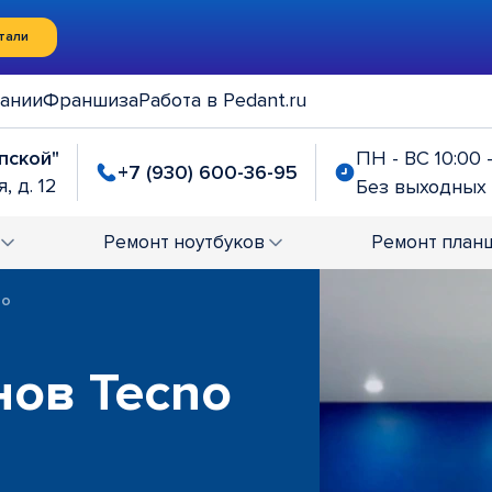
тали
ании
Франшиза
Работа в Pedant.ru
упской"
ПН - ВС 10:00 
+7 (930) 600-36-95
, д. 12
Без выходных
Ремонт
ноутбуков
Ремонт
план
no
нов Tecno