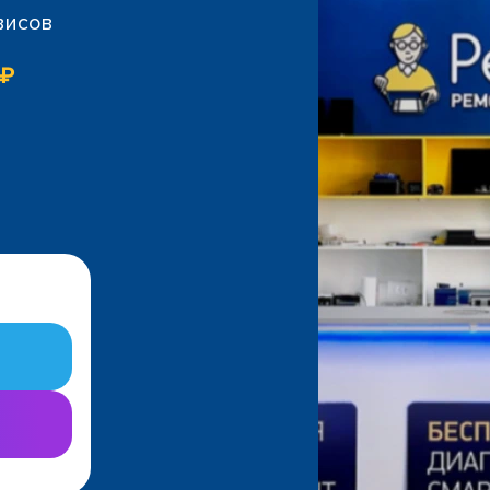
висов
 ₽