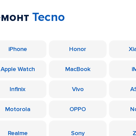
емонт
Tecno
iPhone
Honor
Xi
Apple Watch
MacBook
i
Infinix
Vivo
A
Motorola
OPPO
N
Realme
Sony