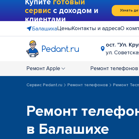
Купите
готовый
сервис
с доходом и
Узнать де
клиентами
Цены
Контакты и адреса
О комп
Балашиха
ост. "Ул. Кр
ул. Советская
Ремонт
Apple
Ремонт
телефонов
Сервис Pedant.ru
Ремонт телефонов
Ремонт Tec
Ремонт телефо
в Балашихе