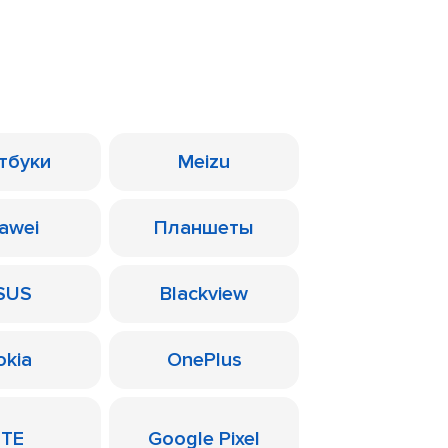
тбуки
Meizu
awei
Планшеты
SUS
Blackview
okia
OnePlus
ZTE
Google Pixel