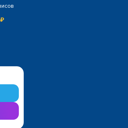
висов
 ₽