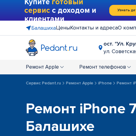
Купите
готовый
сервис
с доходом и
Узнать де
клиентами
Цены
Контакты и адреса
О комп
Балашиха
ост. "Ул. Кр
ул. Советская
Ремонт
Apple
Ремонт
телефонов
Сервис Pedant.ru
Ремонт Apple
iPhone
Ремонт iP
Ремонт iPhone 7,
Балашихе