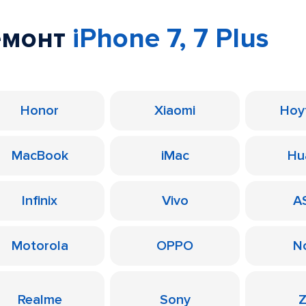
емонт
iPhone 7, 7 Plus
Honor
Xiaomi
Ноу
MacBook
iMac
Hu
Infinix
Vivo
A
Motorola
OPPO
N
Realme
Sony