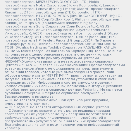
правообладатель MEIZU TECHNOLOGY CO., LTD.; Nokia -
правообладатель Nokia Corporation (Нокиа Корпорейшн); Lenovo -
правообладатель Lenovo (Beijing) Limited; Xiaomi - правообладатель
Xiaomi Inc.; ZTE - правообладатель ZTE Corporation; HTC -
правообладатель HTC CORPORATION (Эйч-Ти-Си КОРПОРЕЙШН); LG -
правообладатель LG Corp. (ЭлДжи Корп.); Philips - правообладатель
Koninklijke Philips N.V. (Конинклийке Филипс Н.В.); Sony -
правообладатель Sony Corporation (Сони Корпорейшн); ASUS -
правообладатель ASUSTeK Computer Inc. (Асустек Компьютер
Инкорпорейшн); ACER - правообладатель Acer Incorporated (Эйсер
Инкорпорейтед); DELL - правообладатель Dell Inc.(Делл Инк.); HP -
правообладатель HP Hewlett-Packard Group LLC (ЭйчПи Хьюлетт
Паккард Груп ЛЛК); Toshiba - правообладатель KABUSHIKI KAISHA
TOSHIBA, also trading as Toshiba Corporation (КАБУШИКИ КАЙША
ТОШИБА также торгующая как Тосиба Корпорейшн). Товарные знаки
используется с целью описания товара, в отношении которых
производятся услуги по ремонту сервисными центрами
«PEDANT».Услуги оказываются в неавторизованных сервисных
центрах «PEDANT», не связанными с компаниями Правообладателями
товарных знаков и/или с ее официальными представителями в
отношении товаров, которые уже были введены в гражданский
оборот в смысле статьи 1487 ГК РФ ** - время ремонта, срок гарантии
могут меняться в зависимости от модели устройства и сложности
проводимых работ Информация о соответствующих моделях и
комплектациях и их наличии, ценах, возможных выгодах и условиях
приобретения доступна в сервисных центрах Pedant.ru. Не является
публичной офертой. Оферта на сервисное обслуживание
Застрахованного имущества
— СЦ не является уполномоченной организацией продавца,
импортера, изготовителя.
— СЦ "Педант" не является авторизованным сервис центром.
— Обозначение используется не с целью индивидуализации
соответствующих услуг по ремонту и введения посетителей в
заблуждение, а с целью информирования потребителей о
предоставляемых услугах в отношении техники правообладателей.
Вся информация на сайте носит исключительно информационный
характер.