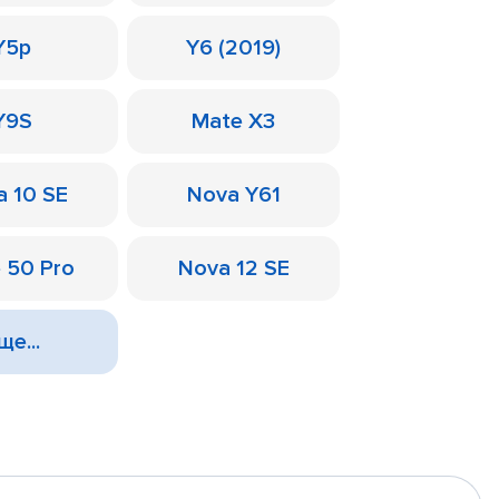
Y5p
Y6 (2019)
Y9S
Mate X3
a 10 SE
Nova Y61
 50 Pro
Nova 12 SE
ще...