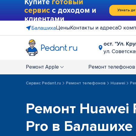
Купите
готовый
сервис
с доходом и
Узнать де
клиентами
Цены
Контакты и адреса
О комп
Балашиха
ост. "Ул. Кр
ул. Советская
Ремонт
Apple
Ремонт
телефонов
Сервис Pedant.ru
Ремонт телефонов
Huawei
Ре
Ремонт Huawei 
Pro в Балашихе