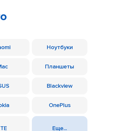
ro
aomi
Ноутбуки
Mac
Планшеты
SUS
Blackview
okia
OnePlus
ZTE
Еще...