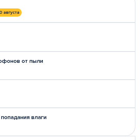
0 августа
рофонов от пыли
 попадания влаги