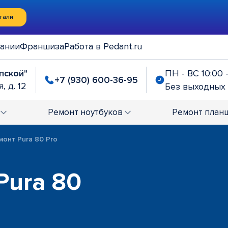
тали
ании
Франшиза
Работа в Pedant.ru
упской"
ПН - ВС 10:00 
+7 (930) 600-36-95
, д. 12
Без выходных
Ремонт
ноутбуков
Ремонт
план
монт Pura 80 Pro
Pura 80