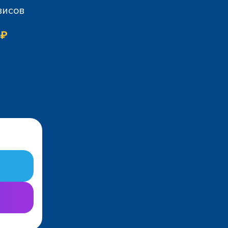
висов
 ₽