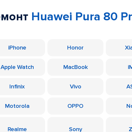
емонт
Huawei Pura 80 P
iPhone
Honor
Xi
Apple Watch
MacBook
i
Infinix
Vivo
A
Motorola
OPPO
N
Realme
Sony