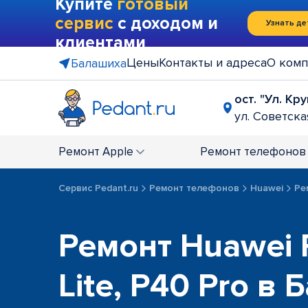
Купите
готовый
сервис
с доходом и
Узнать де
клиентами
Цены
Контакты и адреса
О комп
Балашиха
ост. "Ул. Кр
ул. Советская
Ремонт
Apple
Ремонт
телефонов
Сервис Pedant.ru
Ремонт телефонов
Huawei
Ре
Ремонт Huawei 
Lite, P40 Pro в