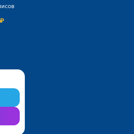
висов
 ₽