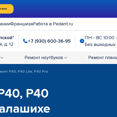
тали
ании
Франшиза
Работа в Pedant.ru
упской"
ПН - ВС 10:00 
+7 (930) 600-36-95
, д. 12
Без выходных
Ремонт
ноутбуков
Ремонт
план
монт P40, P40 Lite, P40 Pro
P40, P40
 Балашихе