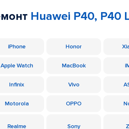
емонт
Huawei P40, P40 L
iPhone
Honor
Xi
Apple Watch
MacBook
i
Infinix
Vivo
A
Motorola
OPPO
N
Realme
Sony