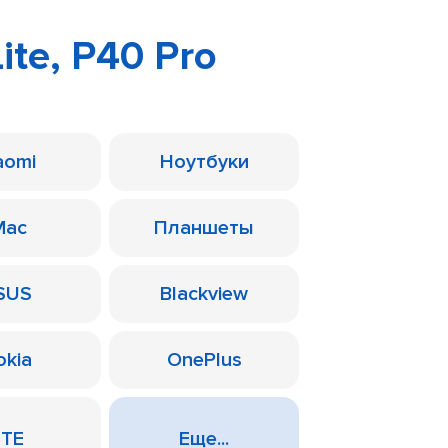
ite, P40 Pro
aomi
Ноутбуки
Mac
Планшеты
SUS
Blackview
okia
OnePlus
ZTE
Еще...