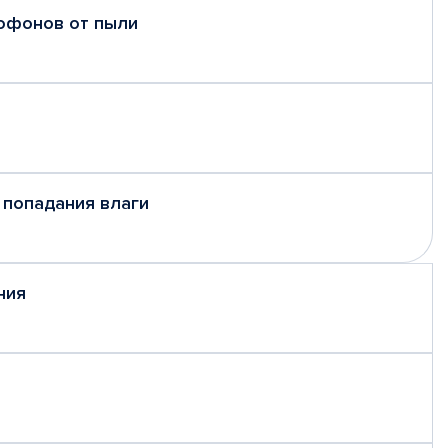
рофонов от пыли
 попадания влаги
ния