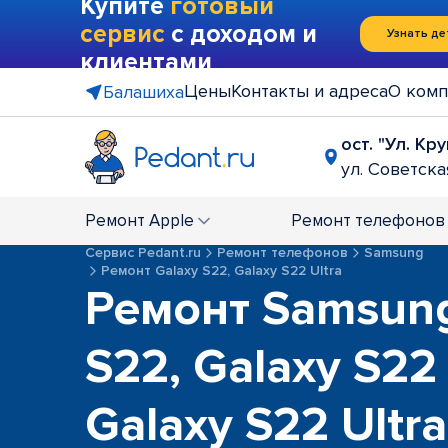
Купите
готовый
сервис
с доходом и
Узнать де
клиентами
Цены
Контакты и адреса
О комп
Балашиха
ост. "Ул. Кр
ул. Советская
Ремонт
Apple
Ремонт
телефонов
Сервис Pedant.ru
Ремонт телефонов
Samsung
Ремонт Galaxy S22, Galaxy S22 Ultra
Ремонт Samsung
S22, Galaxy S22 
Galaxy S22 Ultra