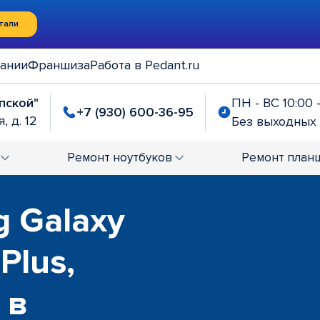
тали
ании
Франшиза
Работа в Pedant.ru
упской"
ПН - ВС 10:00 
+7 (930) 600-36-95
, д. 12
Без выходных
Ремонт
ноутбуков
Ремонт
план
 Galaxy
Plus,
 в