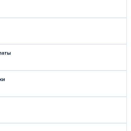
латы
ки