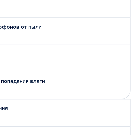
рофонов от пыли
 попадания влаги
ния