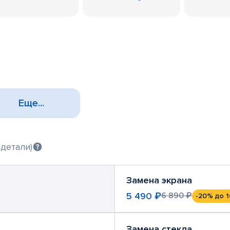
Еще...
 детали)
Замена экрана
5 490 ₽
6 890 ₽
-20%
до 1
Замена стекла