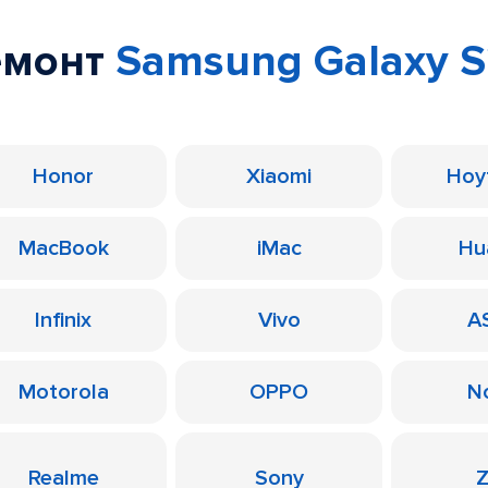
емонт
Samsung Galaxy S2
Honor
Xiaomi
Ноу
MacBook
iMac
Hu
Infinix
Vivo
A
Motorola
OPPO
N
Realme
Sony