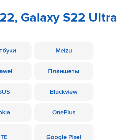
2, Galaxy S22 Ultra
тбуки
Meizu
awei
Планшеты
SUS
Blackview
okia
OnePlus
ZTE
Google Pixel