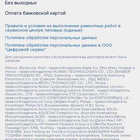
Без выходных
Оплата банковской картой
Правила и условия на выполнение ремонтных работ в
сервисном центре типовые (единые)
Политика обработки персональных данных
Политика обработки персональных данных в ООО
"Цифровой сервис"
Для улучшения качества обслуживания ваш разговор может быть
записан
iPhone, Macbook, iPad - правообладатель Apple Inc. (Эпл Инк.); Huawei и
Honor - правообладатель HUAWEI TECHNOLOGIES CO., LTD. (ХУАВЕЙ
ТЕКНОЛОДЖИС КО., ЛТД.); Samsung – правообладатель Samsung
Electronics Co. Ltd. (Самсунг Электроникс Ко., Лтд.); MEIZU -
правообладатель MEIZU TECHNOLOGY CO., LTD.; Nokia -
правообладатель Nokia Corporation (Нокиа Корпорейшн); Lenovo -
правообладатель Lenovo (Beijing) Limited; Xiaomi - правообладатель
Xiaomi Inc.; ZTE - правообладатель ZTE Corporation; HTC -
правообладатель HTC CORPORATION (Эйч-Ти-Си КОРПОРЕЙШН); LG -
правообладатель LG Corp. (ЭлДжи Корп.); Philips - правообладатель
Koninklijke Philips N.V. (Конинклийке Филипс Н.В.); Sony -
правообладатель Sony Corporation (Сони Корпорейшн); ASUS -
правообладатель ASUSTeK Computer Inc. (Асустек Компьютер
Инкорпорейшн); ACER - правообладатель Acer Incorporated (Эйсер
Инкорпорейтед); DELL - правообладатель Dell Inc.(Делл Инк.); HP -
правообладатель HP Hewlett-Packard Group LLC (ЭйчПи Хьюлетт
Паккард Груп ЛЛК); Toshiba - правообладатель KABUSHIKI KAISHA
TOSHIBA, also trading as Toshiba Corporation (КАБУШИКИ КАЙША
ТОШИБА также торгующая как Тосиба Корпорейшн). Товарные знаки
используется с целью описания товара, в отношении которых