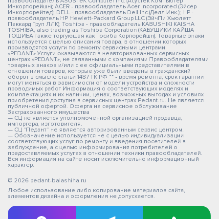
правообладатель ASUSTeK Computer Inc. (Асустек Компьютер
Инкорпорейшн); ACER - правообладатель Acer Incorporated (Эйсер
Инкорпорейтед); DELL - правообладатель Dell Inc.(Делл Инк.); HP -
правообладатель HP Hewlett-Packard Group LLC (ЭйчПи Хьюлетт
Паккард Груп ЛЛК); Toshiba - правообладатель KABUSHIKI KAISHA
TOSHIBA, also trading as Toshiba Corporation (КАБУШИКИ КАЙША
ТОШИБА также торгующая как Тосиба Корпорейшн). Товарные знаки
используется с целью описания товара, в отношении которых
производятся услуги по ремонту сервисными центрами
«PEDANT».Услуги оказываются в неавторизованных сервисных
центрах «PEDANT», не связанными с компаниями Правообладателями
товарных знаков и/или с ее официальными представителями в
отношении товаров, которые уже были введены в гражданский
оборот в смысле статьи 1487 ГК РФ ** - время ремонта, срок гарантии
могут меняться в зависимости от модели устройства и сложности
проводимых работ Информация о соответствующих моделях и
комплектациях и их наличии, ценах, возможных выгодах и условиях
приобретения доступна в сервисных центрах Pedant.ru. Не является
публичной офертой. Оферта на сервисное обслуживание
Застрахованного имущества
— СЦ не является уполномоченной организацией продавца,
импортера, изготовителя.
— СЦ "Педант" не является авторизованным сервис центром.
— Обозначение используется не с целью индивидуализации
соответствующих услуг по ремонту и введения посетителей в
заблуждение, а с целью информирования потребителей о
предоставляемых услугах в отношении техники правообладателей.
Вся информация на сайте носит исключительно информационный
характер.
© 2026 pedant-balashiha.ru
Любое использование либо копирование материалов сайта,
элементов дизайна и оформления не допускается.