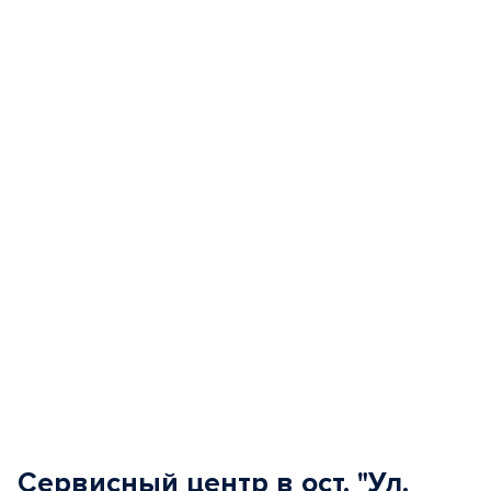
Item
1
of
5
Сервисный центр в ост. "Ул.