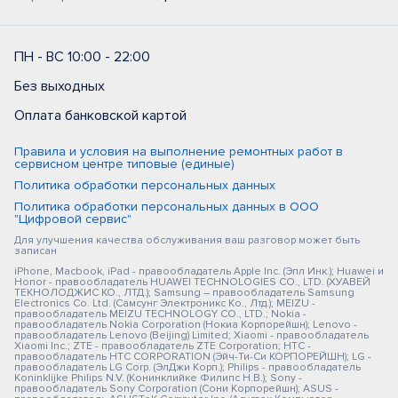
ПН - ВС 10:00 - 22:00
Без выходных
Оплата банковской картой
Правила и условия на выполнение ремонтных работ в
сервисном центре типовые (единые)
Политика обработки персональных данных
Политика обработки персональных данных в ООО
"Цифровой сервис"
Для улучшения качества обслуживания ваш разговор может быть
записан
iPhone, Macbook, iPad - правообладатель Apple Inc. (Эпл Инк.); Huawei и
Honor - правообладатель HUAWEI TECHNOLOGIES CO., LTD. (ХУАВЕЙ
ТЕКНОЛОДЖИС КО., ЛТД.); Samsung – правообладатель Samsung
Electronics Co. Ltd. (Самсунг Электроникс Ко., Лтд.); MEIZU -
правообладатель MEIZU TECHNOLOGY CO., LTD.; Nokia -
правообладатель Nokia Corporation (Нокиа Корпорейшн); Lenovo -
правообладатель Lenovo (Beijing) Limited; Xiaomi - правообладатель
Xiaomi Inc.; ZTE - правообладатель ZTE Corporation; HTC -
правообладатель HTC CORPORATION (Эйч-Ти-Си КОРПОРЕЙШН); LG -
правообладатель LG Corp. (ЭлДжи Корп.); Philips - правообладатель
Koninklijke Philips N.V. (Конинклийке Филипс Н.В.); Sony -
правообладатель Sony Corporation (Сони Корпорейшн); ASUS -