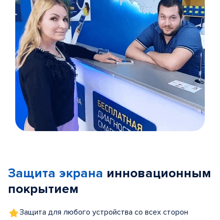
Item
1
of
Защита экрана
инновационным
5
покрытием
Защита для любого устройства со всех сторон