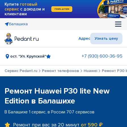
Купите
готовый
сервис
с доходом и
Узнать детали
клиентами
Балашиха
Адрес
Узнать цену
+7 (930) 600-36-95
ост. "Ул. Крупской"
Сервис Pedant.ru
Ремонт телефонов
Huawei
Ремонт P30 l
Ремонт Huawei P30 lite New
Edition в Балашихе
В Балашихе 1 сервис, в России 707 сервисов
Ремонт при вас за 20 минут
от 590 ₽