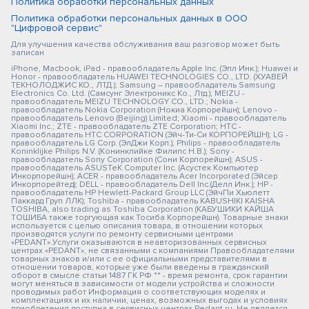
Политика обработки персональных данных
Политика обработки персональных данных в ООО
"Цифровой сервис"
Для улучшения качества обслуживания ваш разговор может быть
записан
iPhone, Macbook, iPad - правообладатель Apple Inc. (Эпл Инк.); Huawei и
Honor - правообладатель HUAWEI TECHNOLOGIES CO., LTD. (ХУАВЕЙ
ТЕКНОЛОДЖИС КО., ЛТД.); Samsung – правообладатель Samsung
Electronics Co. Ltd. (Самсунг Электроникс Ко., Лтд.); MEIZU -
правообладатель MEIZU TECHNOLOGY CO., LTD.; Nokia -
правообладатель Nokia Corporation (Нокиа Корпорейшн); Lenovo -
правообладатель Lenovo (Beijing) Limited; Xiaomi - правообладатель
Xiaomi Inc.; ZTE - правообладатель ZTE Corporation; HTC -
правообладатель HTC CORPORATION (Эйч-Ти-Си КОРПОРЕЙШН); LG -
правообладатель LG Corp. (ЭлДжи Корп.); Philips - правообладатель
Koninklijke Philips N.V. (Конинклийке Филипс Н.В.); Sony -
правообладатель Sony Corporation (Сони Корпорейшн); ASUS -
правообладатель ASUSTeK Computer Inc. (Асустек Компьютер
Инкорпорейшн); ACER - правообладатель Acer Incorporated (Эйсер
Инкорпорейтед); DELL - правообладатель Dell Inc.(Делл Инк.); HP -
правообладатель HP Hewlett-Packard Group LLC (ЭйчПи Хьюлетт
Паккард Груп ЛЛК); Toshiba - правообладатель KABUSHIKI KAISHA
TOSHIBA, also trading as Toshiba Corporation (КАБУШИКИ КАЙША
ТОШИБА также торгующая как Тосиба Корпорейшн). Товарные знаки
используется с целью описания товара, в отношении которых
производятся услуги по ремонту сервисными центрами
«PEDANT».Услуги оказываются в неавторизованных сервисных
центрах «PEDANT», не связанными с компаниями Правообладателями
товарных знаков и/или с ее официальными представителями в
отношении товаров, которые уже были введены в гражданский
оборот в смысле статьи 1487 ГК РФ ** - время ремонта, срок гарантии
могут меняться в зависимости от модели устройства и сложности
проводимых работ Информация о соответствующих моделях и
комплектациях и их наличии, ценах, возможных выгодах и условиях
приобретения доступна в сервисных центрах Pedant.ru. Не является