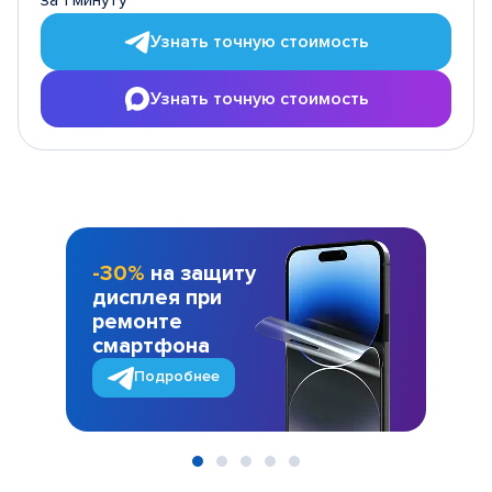
за 1 минуту
Узнать точную стоимость
Узнать точную стоимость
-30%
на защиту
дисплея при
ремонте
смартфона
Подробнее
Item