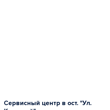
1
of
5
Сервисный центр в ост. "Ул.