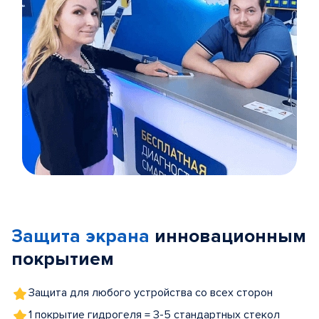
Item
1
of
Защита экрана
инновационным
5
покрытием
Защита для любого устройства со всех сторон
1 покрытие гидрогеля = 3-5 стандартных стекол