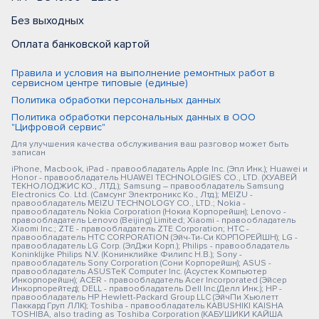
Без выходных
Оплата банковской картой
Правила и условия на выполнение ремонтных работ в
сервисном центре типовые (единые)
Политика обработки персональных данных
Политика обработки персональных данных в ООО
"Цифровой сервис"
Для улучшения качества обслуживания ваш разговор может быть
записан
iPhone, Macbook, iPad - правообладатель Apple Inc. (Эпл Инк.); Huawei и
Honor - правообладатель HUAWEI TECHNOLOGIES CO., LTD. (ХУАВЕЙ
ТЕКНОЛОДЖИС КО., ЛТД.); Samsung – правообладатель Samsung
Electronics Co. Ltd. (Самсунг Электроникс Ко., Лтд.); MEIZU -
правообладатель MEIZU TECHNOLOGY CO., LTD.; Nokia -
правообладатель Nokia Corporation (Нокиа Корпорейшн); Lenovo -
правообладатель Lenovo (Beijing) Limited; Xiaomi - правообладатель
Xiaomi Inc.; ZTE - правообладатель ZTE Corporation; HTC -
правообладатель HTC CORPORATION (Эйч-Ти-Си КОРПОРЕЙШН); LG -
правообладатель LG Corp. (ЭлДжи Корп.); Philips - правообладатель
Koninklijke Philips N.V. (Конинклийке Филипс Н.В.); Sony -
правообладатель Sony Corporation (Сони Корпорейшн); ASUS -
правообладатель ASUSTeK Computer Inc. (Асустек Компьютер
Инкорпорейшн); ACER - правообладатель Acer Incorporated (Эйсер
Инкорпорейтед); DELL - правообладатель Dell Inc.(Делл Инк.); HP -
правообладатель HP Hewlett-Packard Group LLC (ЭйчПи Хьюлетт
Паккард Груп ЛЛК); Toshiba - правообладатель KABUSHIKI KAISHA
TOSHIBA, also trading as Toshiba Corporation (КАБУШИКИ КАЙША