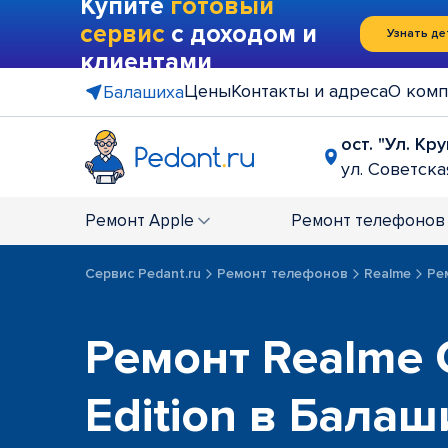
Купите
готовый
сервис
с доходом и
Узнать де
клиентами
Цены
Контакты и адреса
О комп
Балашиха
ост. "Ул. Кр
ул. Советская
Ремонт
Apple
Ремонт
телефонов
Сервис Pedant.ru
Ремонт телефонов
Realme
Ре
Ремонт Realme 
Edition в Балаш