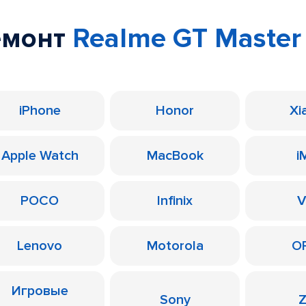
емонт
Realme GT Master 
iPhone
Honor
Xi
Apple Watch
MacBook
i
POCO
Infinix
V
Lenovo
Motorola
O
Игровые
Sony