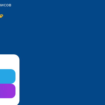
висов
 ₽