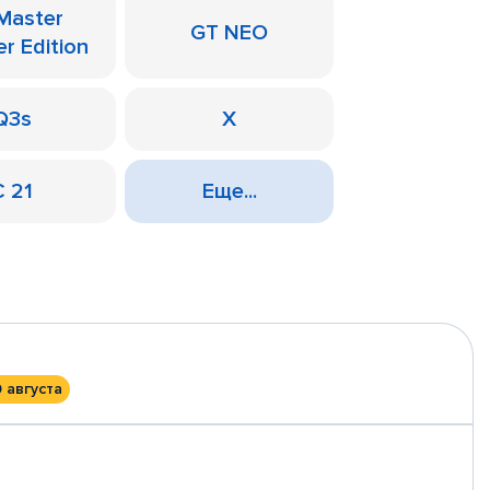
Master
GT NEO
er Edition
Q3s
X
С 21
Еще...
0 августа