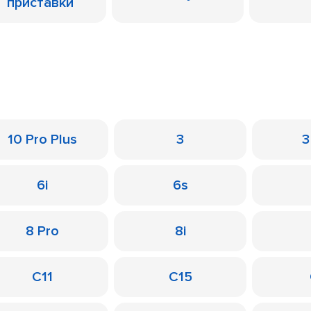
приставки
10 Pro Plus
3
3
6i
6s
8 Pro
8i
C11
C15