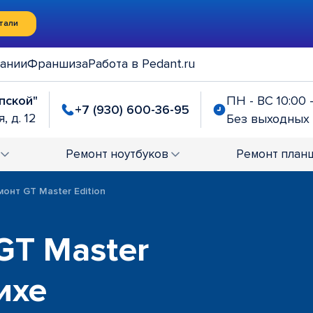
тали
ании
Франшиза
Работа в Pedant.ru
упской"
ПН - ВС 10:00 
+7 (930) 600-36-95
, д. 12
Без выходных
Ремонт
ноутбуков
Ремонт
план
монт GT Master Edition
GT Master
ихе