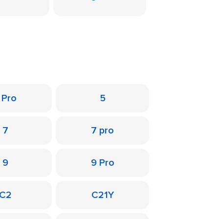
 Pro
5
7
7 pro
9
9 Pro
C2
C21Y