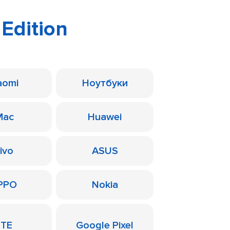
Edition
aomi
Ноутбуки
Mac
Huawei
ivo
ASUS
PPO
Nokia
ZTE
Google Pixel