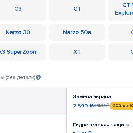
GT 
C3
GT
Explor
Narzo 30
Narzo 50a
X3 SuperZoom
XT
ы (без детали)
Замена экрана
2 590 ₽
3 190 ₽
-20%
до 1
Гидрогелевая защита