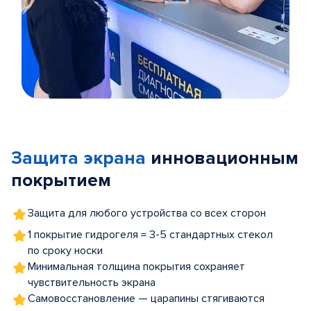
Item
1
of
Защита экрана
инновационным
5
покрытием
Защита для любого устройства со всех сторон
1 покрытие гидрогеля = 3-5 стандартных стекол
по сроку носки
Минимальная толщина покрытия сохраняет
чувствительность экрана
Самовосстановление — царапины стягиваются