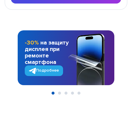
-30%
на защиту
дисплея при
ремонте
смартфона
Подробнее
Item
1
of
5