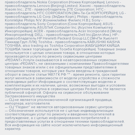
правообладатель Nokia Corporation (Нокиа Корпорейшн); Lenovo -
правообладатель Lenovo (Beijing) Limited; Xiaomi - правообладатель
Xiaomi Inc.; ZTE - правообладатель ZTE Corporation; HTC -
правообладатель HTC CORPORATION (Эйч-Ти-Си КОРПОРЕЙШН); LG -
правообладатель LG Corp. (ЭлДжи Корп.); Philips - правообладатель
Koninklijke Philips N.V. (Конинклийке Филипс Н.В.); Sony -
правообладатель Sony Corporation (Сони Корпорейшн); ASUS -
правообладатель ASUSTeK Computer Inc. (Асустек Компьютер
Инкорпорейшн); ACER - правообладатель Acer Incorporated (Эйсер
Инкорпорейтед); DELL - правообладатель Dell Inc.(Делл Инк.); HP -
правообладатель HP Hewlett-Packard Group LLC (ЭйчПи Хьюлетт
Паккард Груп ЛЛК); Toshiba - правообладатель KABUSHIKI KAISHA
TOSHIBA, also trading as Toshiba Corporation (КАБУШИКИ КАЙША
ТОШИБА также торгующая как Тосиба Корпорейшн). Товарные знаки
используется с целью описания товара, в отношении которых
производятся услуги по ремонту сервисными центрами
«PEDANT».Услуги оказываются в неавторизованных сервисных
центрах «PEDANT», не связанными с компаниями Правообладателями
товарных знаков и/или с ее официальными представителями в
отношении товаров, которые уже были введены в гражданский
оборот в смысле статьи 1487 ГК РФ ** - время ремонта, срок гарантии
могут меняться в зависимости от модели устройства и сложности
проводимых работ Информация о соответствующих моделях и
комплектациях и их наличии, ценах, возможных выгодах и условиях
приобретения доступна в сервисных центрах Pedant.ru. Не является
публичной офертой. Оферта на сервисное обслуживание
Застрахованного имущества
— СЦ не является уполномоченной организацией продавца,
импортера, изготовителя.
— СЦ "Педант" не является авторизованным сервис центром.
— Обозначение используется не с целью индивидуализации
соответствующих услуг по ремонту и введения посетителей в
заблуждение, а с целью информирования потребителей о
предоставляемых услугах в отношении техники правообладателей.
Вся информация на сайте носит исключительно информационный
характер.