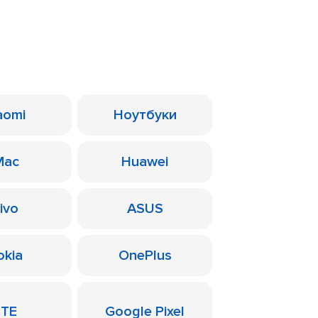
aomi
Ноутбуки
Mac
Huawei
ivo
ASUS
okia
OnePlus
ZTE
Google Pixel