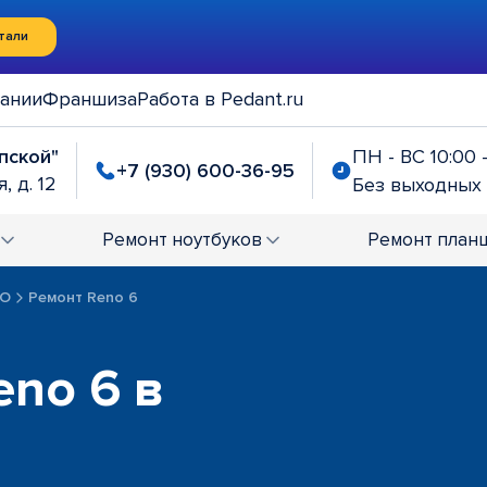
тали
ании
Франшиза
Работа в Pedant.ru
упской"
ПН - ВС 10:00 
+7 (930) 600-36-95
, д. 12
Без выходных
Ремонт
ноутбуков
Ремонт
план
PO
Ремонт Reno 6
no 6 в