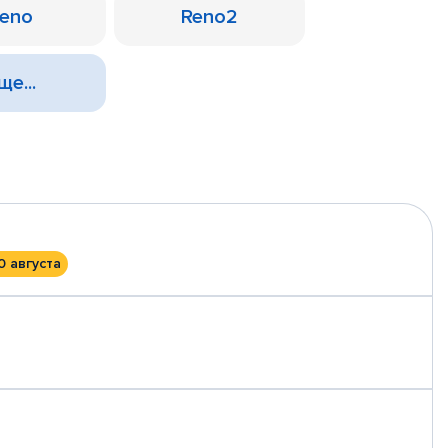
eno
Reno2
ще...
0 августа