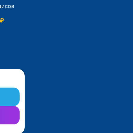
висов
 ₽