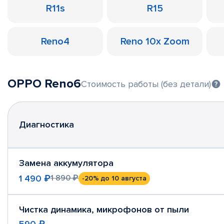
R11s
R15
Reno4
Reno 10x Zoom
OPPO Reno6
Стоимость работы (без детали)
Диагностика
Замена аккумулятора
1 490 ₽
1 890 ₽
-20%
до 10 августа
Чистка динамика, микрофонов от пыли