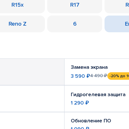
R15x
R17
R
Reno Z
6
Е
Замена экрана
3 590 ₽
4 490 ₽
-20%
до 1
Гидрогелевая защита
1 290 ₽
Обновление ПО