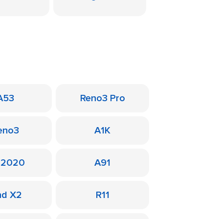
A53
Reno3 Pro
eno3
A1K
 2020
A91
nd X2
R11