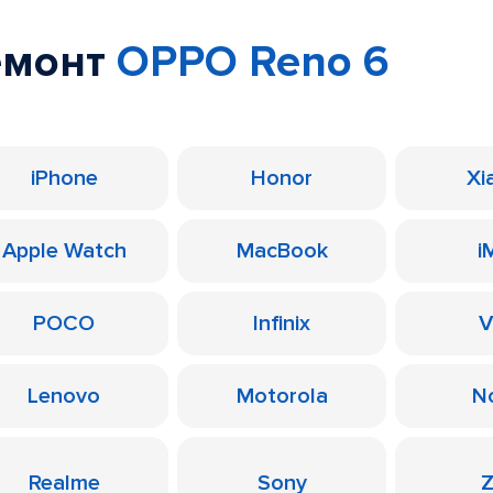
емонт
OPPO Reno 6
iPhone
Honor
Xi
Apple Watch
MacBook
i
POCO
Infinix
V
Lenovo
Motorola
N
Realme
Sony