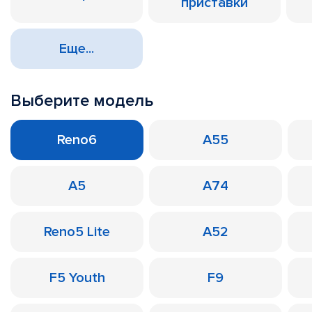
приставки
Еще...
Выберите модель
Reno6
A55
A5
A74
Reno5 Lite
A52
F5 Youth
F9