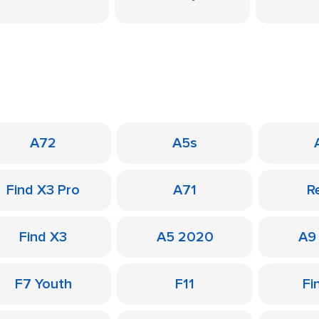
A72
A5s
Find X3 Pro
A71
R
Find X3
A5 2020
A9
F7 Youth
F11
Fi