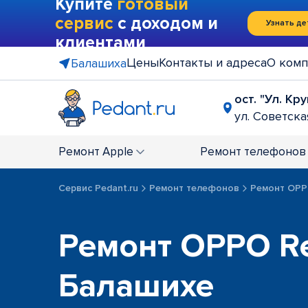
Купите
готовый
сервис
с доходом и
Узнать де
клиентами
Цены
Контакты и адреса
О комп
Балашиха
ост. "Ул. Кр
ул. Советская
Ремонт
Apple
Ремонт
телефонов
Сервис Pedant.ru
Ремонт телефонов
Ремонт OP
Ремонт OPPO Re
Балашихе