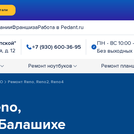
тали
ании
Франшиза
Работа в Pedant.ru
упской"
ПН - ВС 10:00 
+7 (930) 600-36-95
, д. 12
Без выходных
Ремонт
ноутбуков
Ремонт
план
PO
Ремонт Reno, Reno2, Reno4
no,
 Балашихе