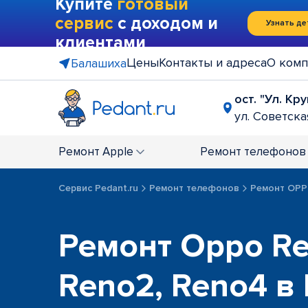
Купите
готовый
сервис
с доходом и
Узнать де
клиентами
Цены
Контакты и адреса
О комп
Балашиха
ост. "Ул. Кр
ул. Советская
Ремонт
Apple
Ремонт
телефонов
Сервис Pedant.ru
Ремонт телефонов
Ремонт OP
Ремонт Oppo Re
Reno2, Reno4 в