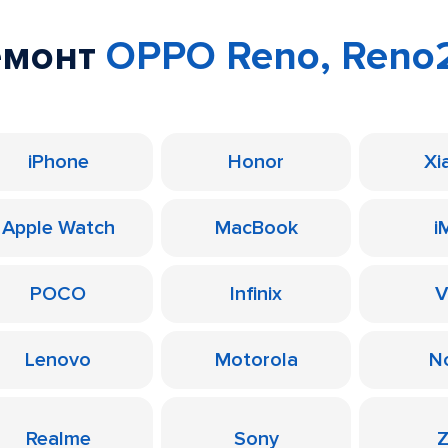
емонт
OPPO Reno, Reno
iPhone
Honor
Xi
Apple Watch
MacBook
i
POCO
Infinix
V
Lenovo
Motorola
N
Realme
Sony