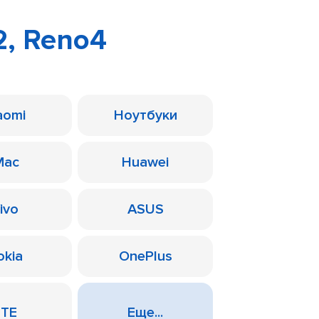
2, Reno4
aomi
Ноутбуки
Mac
Huawei
ivo
ASUS
okia
OnePlus
ZTE
Еще...