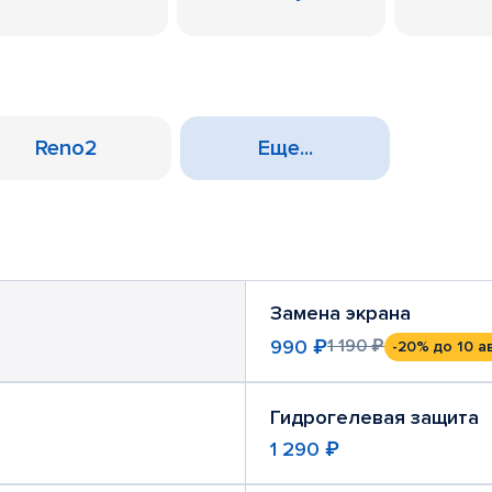
Reno2
Еще...
Замена экрана
990 ₽
1 190 ₽
-20%
до 10 а
Гидрогелевая защита
1 290 ₽