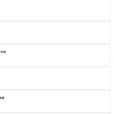
сти
ки