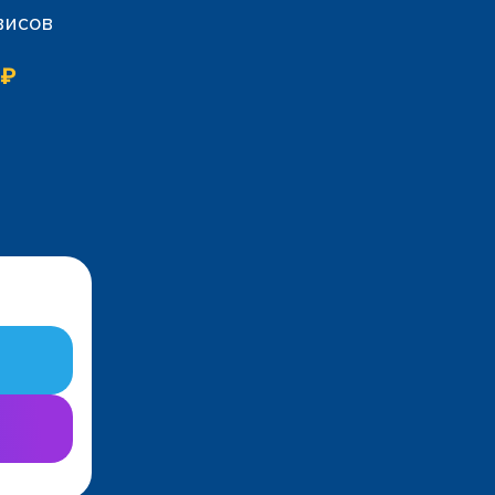
висов
 ₽