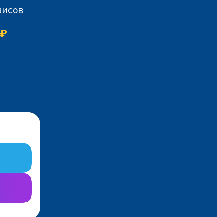
висов
 ₽