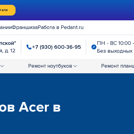
тали
ании
Франшиза
Работа в Pedant.ru
упской"
ПН - ВС 10:00 
+7 (930) 600-36-95
, д. 12
Без выходных
Ремонт
ноутбуков
Ремонт
план
ов Acer в