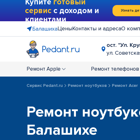
Купите
готовый
сервис
с доходом и
Узнать де
клиентами
Цены
Контакты и адреса
О комп
Балашиха
ост. "Ул. Кр
ул. Советская
Ремонт
Apple
Ремонт
телефонов
Сервис Pedant.ru
Ремонт ноутбуков
Ремонт Acer
Ремонт ноутбук
Балашихе