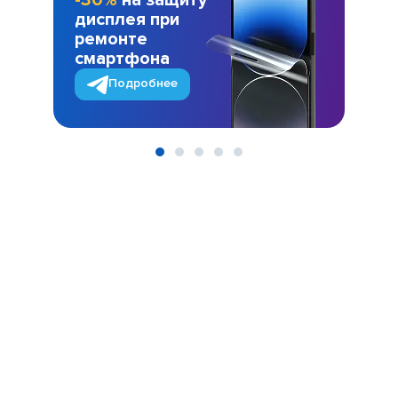
-30%
на защиту
дисплея при
ремонте
смартфона
Подробнее
Item
1
of
5