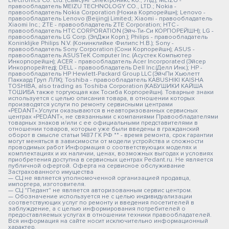
Electronics Co. Ltd. (Самсунг Электроникс Ко., Лтд.); MEIZU -
правообладатель MEIZU TECHNOLOGY CO., LTD.; Nokia -
правообладатель Nokia Corporation (Нокиа Корпорейшн); Lenovo -
правообладатель Lenovo (Beijing) Limited; Xiaomi - правообладатель
Xiaomi Inc.; ZTE - правообладатель ZTE Corporation; HTC -
правообладатель HTC CORPORATION (Эйч-Ти-Си КОРПОРЕЙШН); LG -
правообладатель LG Corp. (ЭлДжи Корп.); Philips - правообладатель
Koninklijke Philips N.V. (Конинклийке Филипс Н.В.); Sony -
правообладатель Sony Corporation (Сони Корпорейшн); ASUS -
правообладатель ASUSTeK Computer Inc. (Асустек Компьютер
Инкорпорейшн); ACER - правообладатель Acer Incorporated (Эйсер
Инкорпорейтед); DELL - правообладатель Dell Inc.(Делл Инк.); HP -
правообладатель HP Hewlett-Packard Group LLC (ЭйчПи Хьюлетт
Паккард Груп ЛЛК); Toshiba - правообладатель KABUSHIKI KAISHA
TOSHIBA, also trading as Toshiba Corporation (КАБУШИКИ КАЙША
ТОШИБА также торгующая как Тосиба Корпорейшн). Товарные знаки
используется с целью описания товара, в отношении которых
производятся услуги по ремонту сервисными центрами
«PEDANT».Услуги оказываются в неавторизованных сервисных
центрах «PEDANT», не связанными с компаниями Правообладателями
товарных знаков и/или с ее официальными представителями в
отношении товаров, которые уже были введены в гражданский
оборот в смысле статьи 1487 ГК РФ ** - время ремонта, срок гарантии
могут меняться в зависимости от модели устройства и сложности
проводимых работ Информация о соответствующих моделях и
комплектациях и их наличии, ценах, возможных выгодах и условиях
приобретения доступна в сервисных центрах Pedant.ru. Не является
публичной офертой. Оферта на сервисное обслуживание
Застрахованного имущества
— СЦ не является уполномоченной организацией продавца,
импортера, изготовителя.
— СЦ "Педант" не является авторизованным сервис центром.
— Обозначение используется не с целью индивидуализации
соответствующих услуг по ремонту и введения посетителей в
заблуждение, а с целью информирования потребителей о
предоставляемых услугах в отношении техники правообладателей.
Вся информация на сайте носит исключительно информационный
характер.