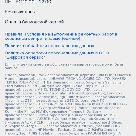
ПН - ВС 10:00 - 22:00
Без выходных
Оплата банковской картой
Правила и условия на выполнение ремонтных работ в
сервисном центре типовые (единые)
Политика обработки персональных данных
Политика обработки персональных данных в ООО
"Цифровой сервис"
Для улучшения качества обслуживания ваш разговор может быть
записан
iPhone, Macbook, iPad - правообладатель Apple Inc. (Эпл Инк.); Huawei и
Honor - правообладатель HUAWEI TECHNOLOGIES CO., LTD. (ХУАВЕЙ
ТЕКНОЛОДЖИС КО., ЛТД.); Samsung – правообладатель Samsung
Electronics Co. Ltd. (Самсунг Электроникс Ко., Лтд.); MEIZU -
правообладатель MEIZU TECHNOLOGY CO., LTD.; Nokia -
правообладатель Nokia Corporation (Нокиа Корпорейшн); Lenovo -
правообладатель Lenovo (Beijing) Limited; Xiaomi - правообладатель
Xiaomi Inc.; ZTE - правообладатель ZTE Corporation; HTC -
правообладатель HTC CORPORATION (Эйч-Ти-Си КОРПОРЕЙШН); LG -
правообладатель LG Corp. (ЭлДжи Корп.); Philips - правообладатель
Koninklijke Philips N.V. (Конинклийке Филипс Н.В.); Sony -
правообладатель Sony Corporation (Сони Корпорейшн); ASUS -
правообладатель ASUSTeK Computer Inc. (Асустек Компьютер
Инкорпорейшн); ACER - правообладатель Acer Incorporated (Эйсер
Инкорпорейтед); DELL - правообладатель Dell Inc.(Делл Инк.); HP -
правообладатель HP Hewlett-Packard Group LLC (ЭйчПи Хьюлетт
Паккард Груп ЛЛК); Toshiba - правообладатель KABUSHIKI KAISHA