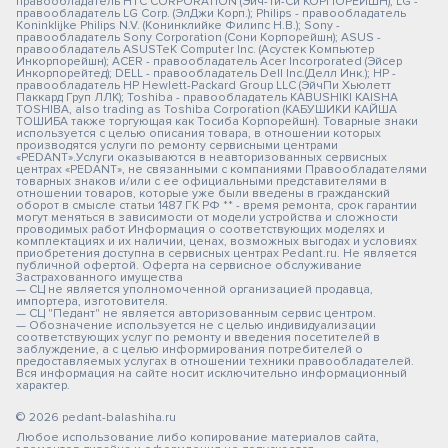
правообладатель HTC CORPORATION (Эйч-Ти-Си КОРПОРЕЙШН); LG -
правообладатель LG Corp. (ЭлДжи Корп.); Philips - правообладатель
Koninklijke Philips N.V. (Конинклийке Филипс Н.В.); Sony -
правообладатель Sony Corporation (Сони Корпорейшн); ASUS -
правообладатель ASUSTeK Computer Inc. (Асустек Компьютер
Инкорпорейшн); ACER - правообладатель Acer Incorporated (Эйсер
Инкорпорейтед); DELL - правообладатель Dell Inc.(Делл Инк.); HP -
правообладатель HP Hewlett-Packard Group LLC (ЭйчПи Хьюлетт
Паккард Груп ЛЛК); Toshiba - правообладатель KABUSHIKI KAISHA
TOSHIBA, also trading as Toshiba Corporation (КАБУШИКИ КАЙША
ТОШИБА также торгующая как Тосиба Корпорейшн). Товарные знаки
используется с целью описания товара, в отношении которых
производятся услуги по ремонту сервисными центрами
«PEDANT».Услуги оказываются в неавторизованных сервисных
центрах «PEDANT», не связанными с компаниями Правообладателями
товарных знаков и/или с ее официальными представителями в
отношении товаров, которые уже были введены в гражданский
оборот в смысле статьи 1487 ГК РФ ** - время ремонта, срок гарантии
могут меняться в зависимости от модели устройства и сложности
проводимых работ Информация о соответствующих моделях и
комплектациях и их наличии, ценах, возможных выгодах и условиях
приобретения доступна в сервисных центрах Pedant.ru. Не является
публичной офертой. Оферта на сервисное обслуживание
Застрахованного имущества
— СЦ не является уполномоченной организацией продавца,
импортера, изготовителя.
— СЦ "Педант" не является авторизованным сервис центром.
— Обозначение используется не с целью индивидуализации
соответствующих услуг по ремонту и введения посетителей в
заблуждение, а с целью информирования потребителей о
предоставляемых услугах в отношении техники правообладателей.
Вся информация на сайте носит исключительно информационный
характер.
© 2026 pedant-balashiha.ru
Любое использование либо копирование материалов сайта,