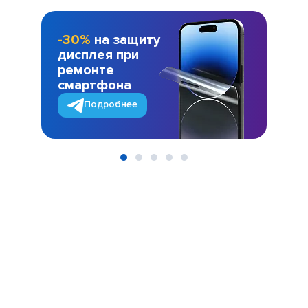
-30%
на защиту
дисплея при
ремонте
смартфона
Подробнее
Item
1
of
5