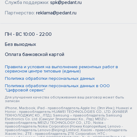
Служба поддержки:
spk@pedant.ru
Партнерство:
reklama@pedant.ru
ПН - ВС 10:00 - 22:00
Без выходных
Оплата банковской картой
Правила и условия на выполнение ремонтных работ в
сервисном центре типовые (единые)
Политика обработки персональных данных
Политика обработки персональных данных в ООО
"Цифровой сервис"
Для улучшения качества обслуживания ваш разговор может быть
записан
iPhone, Macbook, iPad - правообладатель Apple Inc. (Эпл Инк.); Huawei и
Honor - правообладатель HUAWEI TECHNOLOGIES CO., LTD. (ХУАВЕЙ
ТЕКНОЛОДЖИС КО., ЛТД.); Samsung – правообладатель Samsung
Electronics Co. Ltd. (Самсунг Электроникс Ко., Лтд.); MEIZU -
правообладатель MEIZU TECHNOLOGY CO., LTD.; Nokia -
правообладатель Nokia Corporation (Нокиа Корпорейшн); Lenovo -
правообладатель Lenovo (Beijing) Limited; Xiaomi - правообладатель
Xiaomi Inc.; ZTE - правообладатель ZTE Corporation; HTC -