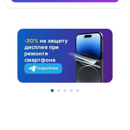
-30%
на защиту
дисплея при
ремонте
смартфона
Подробнее
Item
1
of
5