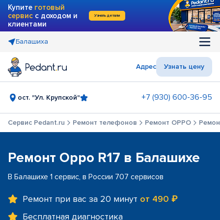
Купите
готовый
сервис
с доходом и
Узнать детали
клиентами
Балашиха
Адрес
Узнать цену
+7 (930) 600-36-95
ост. "Ул. Крупской"
Сервис Pedant.ru
Ремонт телефонов
Ремонт OPPO
Ремон
Ремонт Oppo R17 в Балашихе
В Балашихе 1 сервис, в России 707 сервисов
Ремонт при вас за 20 минут
от 490 ₽
Бесплатная диагностика