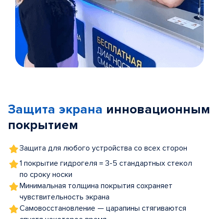
Item
1
of
Защита экрана
инновационным
5
покрытием
Защита для любого устройства со всех сторон
1 покрытие гидрогеля = 3-5 стандартных стекол
по сроку носки
Минимальная толщина покрытия сохраняет
чувствительность экрана
Самовосстановление — царапины стягиваются