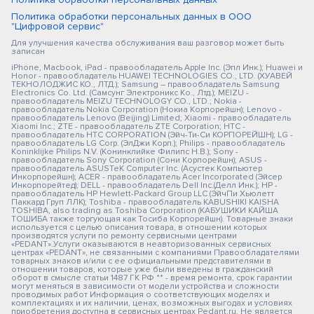
Политика обработки персональных данных в ООО
"Цифровой сервис"
Для улучшения качества обслуживания ваш разговор может быть
записан
iPhone, Macbook, iPad - правообладатель Apple Inc. (Эпл Инк.); Huawei и
Honor - правообладатель HUAWEI TECHNOLOGIES CO., LTD. (ХУАВЕЙ
ТЕКНОЛОДЖИС КО., ЛТД.); Samsung – правообладатель Samsung
Electronics Co. Ltd. (Самсунг Электроникс Ко., Лтд.); MEIZU -
правообладатель MEIZU TECHNOLOGY CO., LTD.; Nokia -
правообладатель Nokia Corporation (Нокиа Корпорейшн); Lenovo -
правообладатель Lenovo (Beijing) Limited; Xiaomi - правообладатель
Xiaomi Inc.; ZTE - правообладатель ZTE Corporation; HTC -
правообладатель HTC CORPORATION (Эйч-Ти-Си КОРПОРЕЙШН); LG -
правообладатель LG Corp. (ЭлДжи Корп.); Philips - правообладатель
Koninklijke Philips N.V. (Конинклийке Филипс Н.В.); Sony -
правообладатель Sony Corporation (Сони Корпорейшн); ASUS -
правообладатель ASUSTeK Computer Inc. (Асустек Компьютер
Инкорпорейшн); ACER - правообладатель Acer Incorporated (Эйсер
Инкорпорейтед); DELL - правообладатель Dell Inc.(Делл Инк.); HP -
правообладатель HP Hewlett-Packard Group LLC (ЭйчПи Хьюлетт
Паккард Груп ЛЛК); Toshiba - правообладатель KABUSHIKI KAISHA
TOSHIBA, also trading as Toshiba Corporation (КАБУШИКИ КАЙША
ТОШИБА также торгующая как Тосиба Корпорейшн). Товарные знаки
используется с целью описания товара, в отношении которых
производятся услуги по ремонту сервисными центрами
«PEDANT».Услуги оказываются в неавторизованных сервисных
центрах «PEDANT», не связанными с компаниями Правообладателями
товарных знаков и/или с ее официальными представителями в
отношении товаров, которые уже были введены в гражданский
оборот в смысле статьи 1487 ГК РФ ** - время ремонта, срок гарантии
могут меняться в зависимости от модели устройства и сложности
проводимых работ Информация о соответствующих моделях и
комплектациях и их наличии, ценах, возможных выгодах и условиях
приобретения доступна в сервисных центрах Pedant.ru. Не является