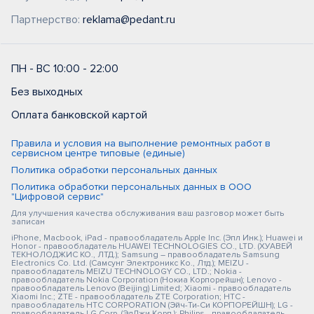
Партнерство:
reklama@pedant.ru
ПН - ВС 10:00 - 22:00
Без выходных
Оплата банковской картой
Правила и условия на выполнение ремонтных работ в
сервисном центре типовые (единые)
Политика обработки персональных данных
Политика обработки персональных данных в ООО
"Цифровой сервис"
Для улучшения качества обслуживания ваш разговор может быть
записан
iPhone, Macbook, iPad - правообладатель Apple Inc. (Эпл Инк.); Huawei и
Honor - правообладатель HUAWEI TECHNOLOGIES CO., LTD. (ХУАВЕЙ
ТЕКНОЛОДЖИС КО., ЛТД.); Samsung – правообладатель Samsung
Electronics Co. Ltd. (Самсунг Электроникс Ко., Лтд.); MEIZU -
правообладатель MEIZU TECHNOLOGY CO., LTD.; Nokia -
правообладатель Nokia Corporation (Нокиа Корпорейшн); Lenovo -
правообладатель Lenovo (Beijing) Limited; Xiaomi - правообладатель
Xiaomi Inc.; ZTE - правообладатель ZTE Corporation; HTC -
правообладатель HTC CORPORATION (Эйч-Ти-Си КОРПОРЕЙШН); LG -
правообладатель LG Corp. (ЭлДжи Корп.); Philips - правообладатель