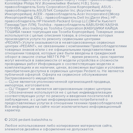
Koninklijke Philips N.V. (Конинклийке Филипс Н.В.); Sony -
правообладатель Sony Corporation (Сони Корпорейшн); ASUS -
правообладатель ASUSTeK Computer Inc. (Асустек Компьютер
Инкорпорейшн); ACER - правообладатель Acer Incorporated (Эйсер
Инкорпорейтед); DELL - правообладатель Dell Inc.(Делл Инк.); HP -
правообладатель HP Hewlett-Packard Group LLC (ЭйчПи Хьюлетт
Паккард Груп ЛЛК); Toshiba - правообладатель KABUSHIKI KAISHA
TOSHIBA, also trading as Toshiba Corporation (КАБУШИКИ КАЙША
ТОШИБА также торгующая как Тосиба Корпорейшн). Товарные знаки
используется с целью описания товара, в отношении которых
производятся услуги по ремонту сервисными центрами
«PEDANT».Услуги оказываются в неавторизованных сервисных
центрах «PEDANT», не связанными с компаниями Правообладателями
товарных знаков и/или с ее официальными представителями в
отношении товаров, которые уже были введены в гражданский
оборот в смысле статьи 1487 ГК РФ ** - время ремонта, срок гарантии
могут меняться в зависимости от модели устройства и сложности
проводимых работ Информация о соответствующих моделях и
комплектациях и их наличии, ценах, возможных выгодах и условиях
приобретения доступна в сервисных центрах Pedant.ru. Не является
публичной офертой. Оферта на сервисное обслуживание
Застрахованного имущества
— СЦ не является уполномоченной организацией продавца,
импортера, изготовителя.
— СЦ "Педант" не является авторизованным сервис центром.
— Обозначение используется не с целью индивидуализации
соответствующих услуг по ремонту и введения посетителей в
заблуждение, а с целью информирования потребителей о
предоставляемых услугах в отношении техники правообладателей.
Вся информация на сайте носит исключительно информационный
характер.
© 2026 pedant-balashiha.ru
Любое использование либо копирование материалов сайта,
элементов дизайна и оформления не допускается.