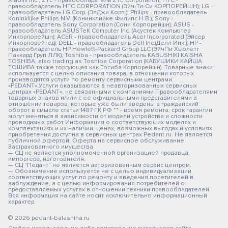
Xiaomi Inc.; ZTE - правообладатель ZTE Corporation; HTC -
правообладатель HTC CORPORATION (Эйч-Ти-Си КОРПОРЕЙШН); LG -
правообладатель LG Corp. (ЭлДжи Корп.); Philips - правообладатель
Koninklijke Philips N.V. (Конинклийке Филипс Н.В.); Sony -
правообладатель Sony Corporation (Сони Корпорейшн); ASUS -
правообладатель ASUSTeK Computer Inc. (Асустек Компьютер
Инкорпорейшн); ACER - правообладатель Acer Incorporated (Эйсер
Инкорпорейтед); DELL - правообладатель Dell Inc.(Делл Инк.); HP -
правообладатель HP Hewlett-Packard Group LLC (ЭйчПи Хьюлетт
Паккард Груп ЛЛК); Toshiba - правообладатель KABUSHIKI KAISHA
TOSHIBA, also trading as Toshiba Corporation (КАБУШИКИ КАЙША
ТОШИБА также торгующая как Тосиба Корпорейшн). Товарные знаки
используется с целью описания товара, в отношении которых
производятся услуги по ремонту сервисными центрами
«PEDANT».Услуги оказываются в неавторизованных сервисных
центрах «PEDANT», не связанными с компаниями Правообладателями
товарных знаков и/или с ее официальными представителями в
отношении товаров, которые уже были введены в гражданский
оборот в смысле статьи 1487 ГК РФ ** - время ремонта, срок гарантии
могут меняться в зависимости от модели устройства и сложности
проводимых работ Информация о соответствующих моделях и
комплектациях и их наличии, ценах, возможных выгодах и условиях
приобретения доступна в сервисных центрах Pedant.ru. Не является
публичной офертой. Оферта на сервисное обслуживание
Застрахованного имущества
— СЦ не является уполномоченной организацией продавца,
импортера, изготовителя.
— СЦ "Педант" не является авторизованным сервис центром.
— Обозначение используется не с целью индивидуализации
соответствующих услуг по ремонту и введения посетителей в
заблуждение, а с целью информирования потребителей о
предоставляемых услугах в отношении техники правообладателей.
Вся информация на сайте носит исключительно информационный
характер.
© 2026 pedant-balashiha.ru