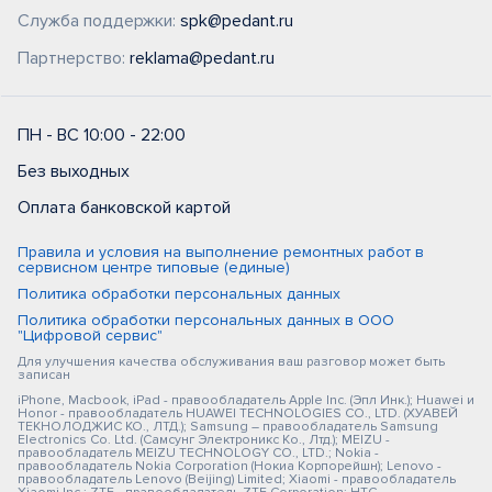
Служба поддержки:
spk@pedant.ru
Партнерство:
reklama@pedant.ru
ПН - ВС 10:00 - 22:00
Без выходных
Оплата банковской картой
Правила и условия на выполнение ремонтных работ в
сервисном центре типовые (единые)
Политика обработки персональных данных
Политика обработки персональных данных в ООО
"Цифровой сервис"
Для улучшения качества обслуживания ваш разговор может быть
записан
iPhone, Macbook, iPad - правообладатель Apple Inc. (Эпл Инк.); Huawei и
Honor - правообладатель HUAWEI TECHNOLOGIES CO., LTD. (ХУАВЕЙ
ТЕКНОЛОДЖИС КО., ЛТД.); Samsung – правообладатель Samsung
Electronics Co. Ltd. (Самсунг Электроникс Ко., Лтд.); MEIZU -
правообладатель MEIZU TECHNOLOGY CO., LTD.; Nokia -
правообладатель Nokia Corporation (Нокиа Корпорейшн); Lenovo -
правообладатель Lenovo (Beijing) Limited; Xiaomi - правообладатель