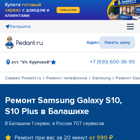
Купите
готовый
сервис
с доходом и
Узнать детали
клиентами
Балашиха
Адрес
Узнать цену
+7 (930) 600-36-95
ост. "Ул. Крупской"
Сервис Pedant.ru
Ремонт телефонов
Samsung
Ремонт Gala
Ремонт Samsung Galaxy S10,
S10 Plus в Балашихе
В Балашихе 1 сервис, в России 707 сервисов
Ремонт при вас за 20 минут
от 590 ₽