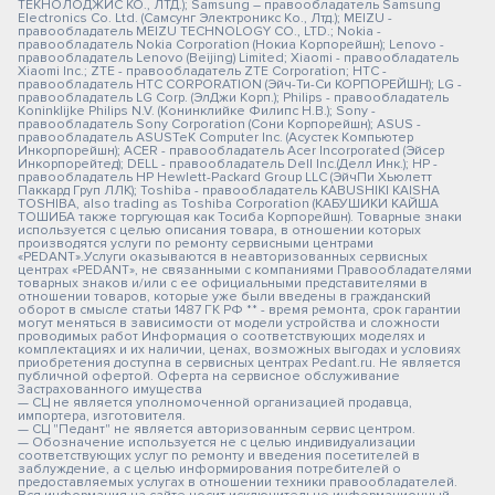
ТЕКНОЛОДЖИС КО., ЛТД.); Samsung – правообладатель Samsung
Electronics Co. Ltd. (Самсунг Электроникс Ко., Лтд.); MEIZU -
правообладатель MEIZU TECHNOLOGY CO., LTD.; Nokia -
правообладатель Nokia Corporation (Нокиа Корпорейшн); Lenovo -
правообладатель Lenovo (Beijing) Limited; Xiaomi - правообладатель
Xiaomi Inc.; ZTE - правообладатель ZTE Corporation; HTC -
правообладатель HTC CORPORATION (Эйч-Ти-Си КОРПОРЕЙШН); LG -
правообладатель LG Corp. (ЭлДжи Корп.); Philips - правообладатель
Koninklijke Philips N.V. (Конинклийке Филипс Н.В.); Sony -
правообладатель Sony Corporation (Сони Корпорейшн); ASUS -
правообладатель ASUSTeK Computer Inc. (Асустек Компьютер
Инкорпорейшн); ACER - правообладатель Acer Incorporated (Эйсер
Инкорпорейтед); DELL - правообладатель Dell Inc.(Делл Инк.); HP -
правообладатель HP Hewlett-Packard Group LLC (ЭйчПи Хьюлетт
Паккард Груп ЛЛК); Toshiba - правообладатель KABUSHIKI KAISHA
TOSHIBA, also trading as Toshiba Corporation (КАБУШИКИ КАЙША
ТОШИБА также торгующая как Тосиба Корпорейшн). Товарные знаки
используется с целью описания товара, в отношении которых
производятся услуги по ремонту сервисными центрами
«PEDANT».Услуги оказываются в неавторизованных сервисных
центрах «PEDANT», не связанными с компаниями Правообладателями
товарных знаков и/или с ее официальными представителями в
отношении товаров, которые уже были введены в гражданский
оборот в смысле статьи 1487 ГК РФ ** - время ремонта, срок гарантии
могут меняться в зависимости от модели устройства и сложности
проводимых работ Информация о соответствующих моделях и
комплектациях и их наличии, ценах, возможных выгодах и условиях
приобретения доступна в сервисных центрах Pedant.ru. Не является
публичной офертой. Оферта на сервисное обслуживание
Застрахованного имущества
— СЦ не является уполномоченной организацией продавца,
импортера, изготовителя.
— СЦ "Педант" не является авторизованным сервис центром.
— Обозначение используется не с целью индивидуализации
соответствующих услуг по ремонту и введения посетителей в
заблуждение, а с целью информирования потребителей о
предоставляемых услугах в отношении техники правообладателей.