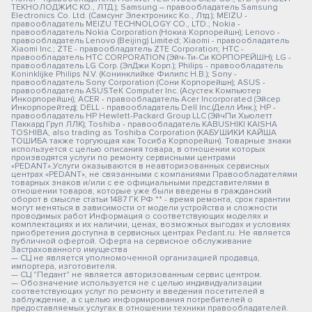
ТЕКНОЛОДЖИС КО., ЛТД.); Samsung – правообладатель Samsung
Electronics Co. Ltd. (Самсунг Электроникс Ко., Лтд.); MEIZU -
правообладатель MEIZU TECHNOLOGY CO., LTD.; Nokia -
правообладатель Nokia Corporation (Нокиа Корпорейшн); Lenovo -
правообладатель Lenovo (Beijing) Limited; Xiaomi - правообладатель
Xiaomi Inc.; ZTE - правообладатель ZTE Corporation; HTC -
правообладатель HTC CORPORATION (Эйч-Ти-Си КОРПОРЕЙШН); LG -
правообладатель LG Corp. (ЭлДжи Корп.); Philips - правообладатель
Koninklijke Philips N.V. (Конинклийке Филипс Н.В.); Sony -
правообладатель Sony Corporation (Сони Корпорейшн); ASUS -
правообладатель ASUSTeK Computer Inc. (Асустек Компьютер
Инкорпорейшн); ACER - правообладатель Acer Incorporated (Эйсер
Инкорпорейтед); DELL - правообладатель Dell Inc.(Делл Инк.); HP -
правообладатель HP Hewlett-Packard Group LLC (ЭйчПи Хьюлетт
Паккард Груп ЛЛК); Toshiba - правообладатель KABUSHIKI KAISHA
TOSHIBA, also trading as Toshiba Corporation (КАБУШИКИ КАЙША
ТОШИБА также торгующая как Тосиба Корпорейшн). Товарные знаки
используется с целью описания товара, в отношении которых
производятся услуги по ремонту сервисными центрами
«PEDANT».Услуги оказываются в неавторизованных сервисных
центрах «PEDANT», не связанными с компаниями Правообладателями
товарных знаков и/или с ее официальными представителями в
отношении товаров, которые уже были введены в гражданский
оборот в смысле статьи 1487 ГК РФ ** - время ремонта, срок гарантии
могут меняться в зависимости от модели устройства и сложности
проводимых работ Информация о соответствующих моделях и
комплектациях и их наличии, ценах, возможных выгодах и условиях
приобретения доступна в сервисных центрах Pedant.ru. Не является
публичной офертой. Оферта на сервисное обслуживание
Застрахованного имущества
— СЦ не является уполномоченной организацией продавца,
импортера, изготовителя.
— СЦ "Педант" не является авторизованным сервис центром.
— Обозначение используется не с целью индивидуализации
соответствующих услуг по ремонту и введения посетителей в
заблуждение, а с целью информирования потребителей о
предоставляемых услугах в отношении техники правообладателей.