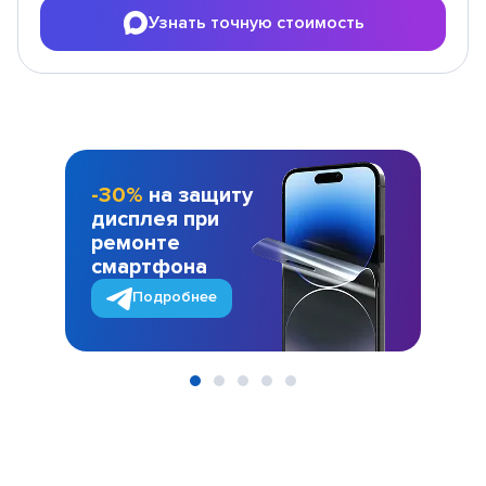
Узнать точную стоимость
-30%
на защиту
дисплея при
ремонте
смартфона
Подробнее
Item
1
of
5