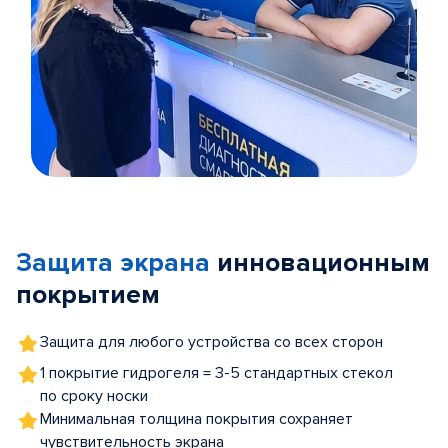
Item
1
of
Защита экрана
инновационным
5
покрытием
Защита для любого устройства со всех сторон
1 покрытие гидрогеля = 3-5 стандартных стекол
по сроку носки
Минимальная толщина покрытия сохраняет
чувствительность экрана