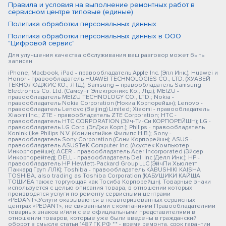
Правила и условия на выполнение ремонтных работ в
сервисном центре типовые (единые)
Политика обработки персональных данных
Политика обработки персональных данных в ООО
"Цифровой сервис"
Для улучшения качества обслуживания ваш разговор может быть
записан
iPhone, Macbook, iPad - правообладатель Apple Inc. (Эпл Инк.); Huawei и
Honor - правообладатель HUAWEI TECHNOLOGIES CO., LTD. (ХУАВЕЙ
ТЕКНОЛОДЖИС КО., ЛТД.); Samsung – правообладатель Samsung
Electronics Co. Ltd. (Самсунг Электроникс Ко., Лтд.); MEIZU -
правообладатель MEIZU TECHNOLOGY CO., LTD.; Nokia -
правообладатель Nokia Corporation (Нокиа Корпорейшн); Lenovo -
правообладатель Lenovo (Beijing) Limited; Xiaomi - правообладатель
Xiaomi Inc.; ZTE - правообладатель ZTE Corporation; HTC -
правообладатель HTC CORPORATION (Эйч-Ти-Си КОРПОРЕЙШН); LG -
правообладатель LG Corp. (ЭлДжи Корп.); Philips - правообладатель
Koninklijke Philips N.V. (Конинклийке Филипс Н.В.); Sony -
правообладатель Sony Corporation (Сони Корпорейшн); ASUS -
правообладатель ASUSTeK Computer Inc. (Асустек Компьютер
Инкорпорейшн); ACER - правообладатель Acer Incorporated (Эйсер
Инкорпорейтед); DELL - правообладатель Dell Inc.(Делл Инк.); HP -
правообладатель HP Hewlett-Packard Group LLC (ЭйчПи Хьюлетт
Паккард Груп ЛЛК); Toshiba - правообладатель KABUSHIKI KAISHA
TOSHIBA, also trading as Toshiba Corporation (КАБУШИКИ КАЙША
ТОШИБА также торгующая как Тосиба Корпорейшн). Товарные знаки
используется с целью описания товара, в отношении которых
производятся услуги по ремонту сервисными центрами
«PEDANT».Услуги оказываются в неавторизованных сервисных
центрах «PEDANT», не связанными с компаниями Правообладателями
товарных знаков и/или с ее официальными представителями в
отношении товаров, которые уже были введены в гражданский
оборот в смысле статьи 1487 ГК РФ ** - время ремонта, срок гарантии