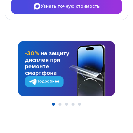
Узнать точную стоимость
-30%
на защиту
дисплея при
ремонте
смартфона
Подробнее
Item
1
of
5